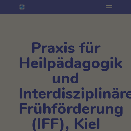
Menu
Skip
to
main
content
Praxis für
Heilpädagogik
und
Interdisziplinär
Frühförderung
(IFF), Kiel